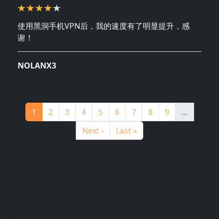
使用黑洞手机VPN后，我的速度有了明显提升，感
谢！
October 28, 2024
NOLANX3
分页
Page
Page
Page
Page
Page
Page
Page
Page
Page
1
2
3
4
5
6
7
8
9
…
下一页
末页
Next ›
Last »