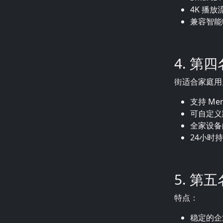
4K 播
兼容智能电视
4. 第
街适合家庭用
支持 Merl
可自定义
全家设备
24小时
5. 第
特点：
稳定的企