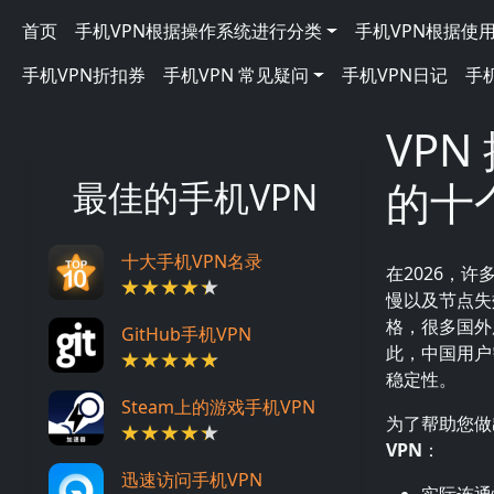
跳转到主要内容
Main navigation
首页
手机VPN根据操作系统进行分类
手机VPN根据使
手机VPN折扣券
手机VPN 常见疑问
手机VPN日记
手
VPN
的十
最佳的手机VPN
十大手机VPN名录
在2026，许
慢以及节点失
格，很多国外
GitHub手机VPN
此，中国用户
稳定性。
Steam上的游戏手机VPN
为了帮助您做
VPN
：
迅速访问手机VPN