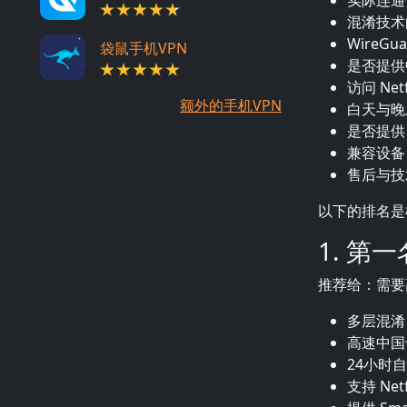
实际连通
混淆技术
WireGu
袋鼠手机VPN
是否提供
访问 Net
额外的手机VPN
白天与晚
是否提供 
兼容设备（i
售后与技
以下的排名是
1. 第
推荐给：需要
多层混淆（
高速中国
24小时
支持 Netf