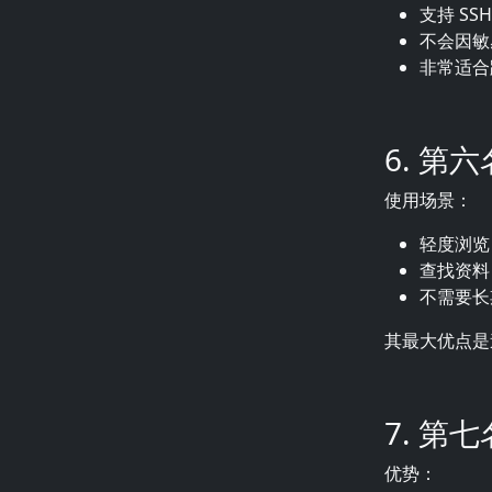
支持 SS
不会因敏
非常适合
6. 第
使用场景：
轻度浏览
查找资料
不需要长
其最大优点是
7. 第七
优势：