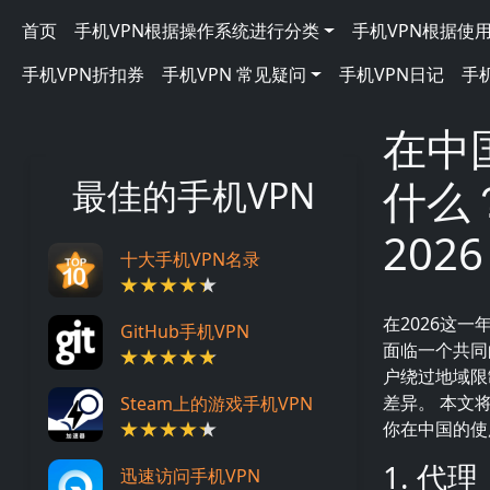
跳转到主要内容
Main navigation
首页
手机VPN根据操作系统进行分类
手机VPN根据使
手机VPN折扣券
手机VPN 常见疑问
手机VPN日记
手
在中
什么
最佳的手机VPN
202
十大手机VPN名录
在2026这
GitHub手机VPN
面临一个共
户绕过地域限
差异。 本文
Steam上的游戏手机VPN
你在中国的使
1. 代
迅速访问手机VPN