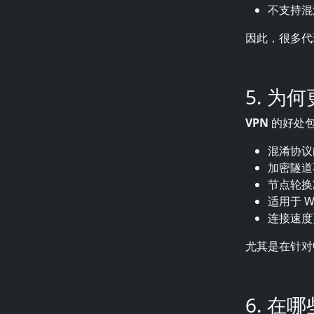
不支持混
因此，很多代
5.
为何
VPN
的好处
混淆协议
加密隧道
节点轮换
适用于 W
连接速度
尤其是在针对
6. 在