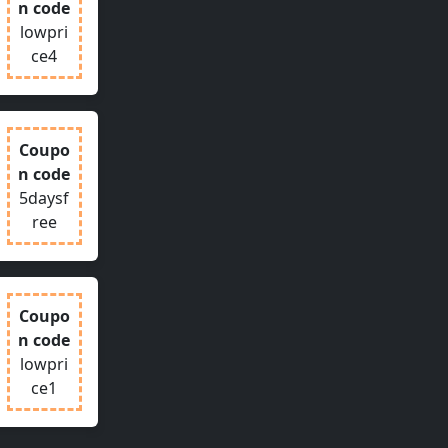
n code
lowpri
ce4
Coupo
n code
5daysf
ree
Coupo
n code
lowpri
ce1