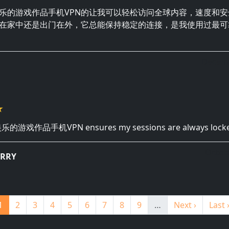
乐的游戏作品手机VPN的让我可以轻松访问全球内容，速度和
在家中还是出门在外，它总能保持稳定的连接，是我使用过最可
Decemb
乐的游戏作品手机VPN ensures my sessions are always locked
Octob
ARRY
Page
Page
Page
Page
Page
Page
Page
Page
Page
下一页
末页
1
2
3
4
5
6
7
8
9
…
Next ›
Last 