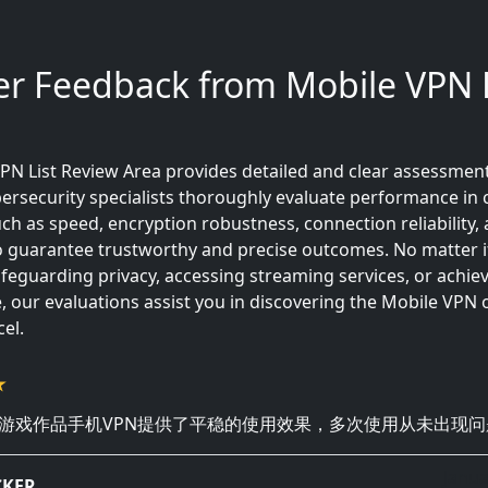
er Feedback from Mobile VPN L
PN List Review Area provides detailed and clear assessmen
ersecurity specialists thoroughly evaluate performance in c
ch as speed, encryption robustness, connection reliability,
o guarantee trustworthy and precise outcomes. No matter i
afeguarding privacy, accessing streaming services, or achie
 our evaluations assist you in discovering the Mobile VPN 
el.
游戏作品手机VPN提供了平稳的使用效果，多次使用从未出现问
Janua
CKER