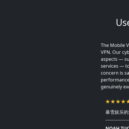
Us
The Mobile V
VPN. Our cyb
aspects — su
services — t
concern is s
performance,
genuinely exc
暴雪娱乐的
NOAH.TU