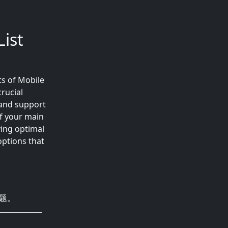
ist
ts of Mobile
rucial
 and support
f your main
ving optimal
options that
题。
ry 15, 2025