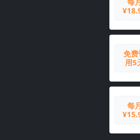
每
¥18.
免费
用5
每
¥15.